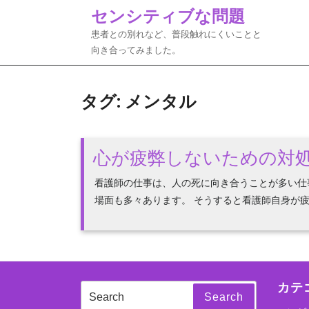
Skip
センシティブな問題
to
患者との別れなど、普段触れにくいことと
content
向き合ってみました。
タグ:
メンタル
心が疲弊しないための対
看護師の仕事は、人の死に向き合うことが多い仕
場面も多々あります。 そうすると看護師自身が疲弊
カテ
Search
Search
for: