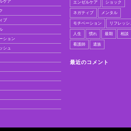
ルケア
エンゼルケア
ショック
ク
ネガティブ
メンタル
ィブ
モチベーション
リフレッシ
ル
人生
慣れ
最期
相談
ーション
看護師
遺族
ッシュ
最近のコメント