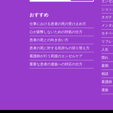
エンゼ
ショッ
おすすめ
ネガテ
仕事における患者の死の受け止め方
メンタ
心が疲弊しないための対処の仕方
モチベ
患者の死との向き合い方
リフレ
患者の死に対する気持ちの切り替え方
人生
看護師が行う死後のエンゼルケア
慣れ
重要な患者の遺族への対応の仕方
最期
相談
看護師
遺族