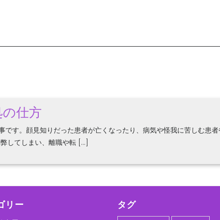
処の仕方
事です。顔見知りだった患者が亡くなったり、病気や怪我に苦しむ患者
してしまい、離職や転 […]
ゴリー
タグ