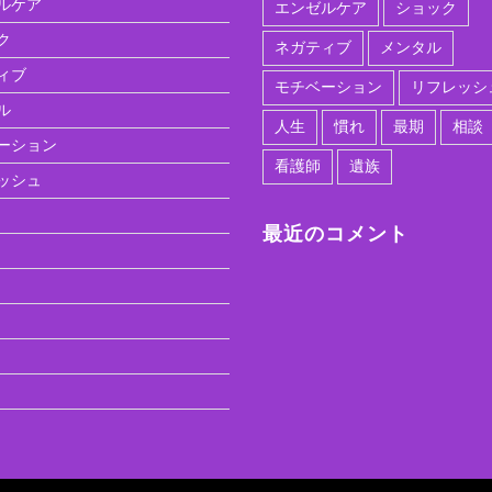
ルケア
エンゼルケア
ショック
ク
ネガティブ
メンタル
ィブ
モチベーション
リフレッシ
ル
人生
慣れ
最期
相談
ーション
看護師
遺族
ッシュ
最近のコメント