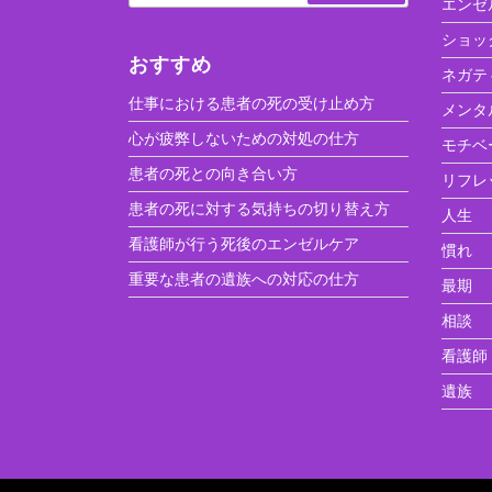
エンゼ
ショッ
おすすめ
ネガテ
仕事における患者の死の受け止め方
メンタ
心が疲弊しないための対処の仕方
モチベ
患者の死との向き合い方
リフレ
患者の死に対する気持ちの切り替え方
人生
看護師が行う死後のエンゼルケア
慣れ
重要な患者の遺族への対応の仕方
最期
相談
看護師
遺族