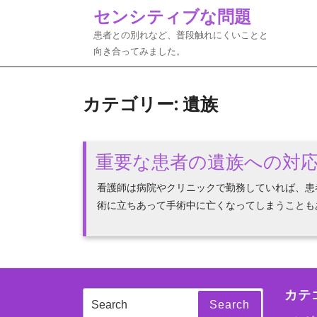
Skip
センシティブな問題
to
患者との別れなど、普段触れにくいことと
content
向き合ってみました。
カテゴリー:
遺族
重要な患者の遺族への対
看護師は病院やクリニックで勤務していれば、患
術に立ちあって手術中に亡くなってしまうこともある
カテ
Search
Search
for: