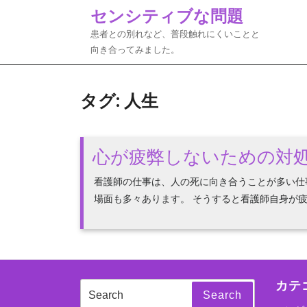
Skip
センシティブな問題
to
患者との別れなど、普段触れにくいことと
content
向き合ってみました。
タグ:
人生
心が疲弊しないための対
看護師の仕事は、人の死に向き合うことが多い仕
場面も多々あります。 そうすると看護師自身が疲弊
カテ
Search
Search
for: