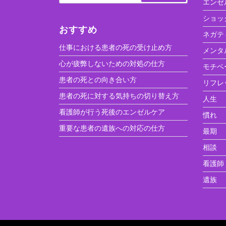
エンゼ
ショッ
おすすめ
ネガテ
仕事における患者の死の受け止め方
メンタ
心が疲弊しないための対処の仕方
モチベ
患者の死との向き合い方
リフレ
患者の死に対する気持ちの切り替え方
人生
看護師が行う死後のエンゼルケア
慣れ
重要な患者の遺族への対応の仕方
最期
相談
看護師
遺族