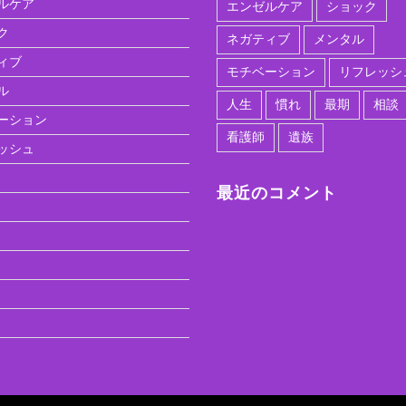
ルケア
エンゼルケア
ショック
ク
ネガティブ
メンタル
ィブ
モチベーション
リフレッシ
ル
人生
慣れ
最期
相談
ーション
看護師
遺族
ッシュ
最近のコメント