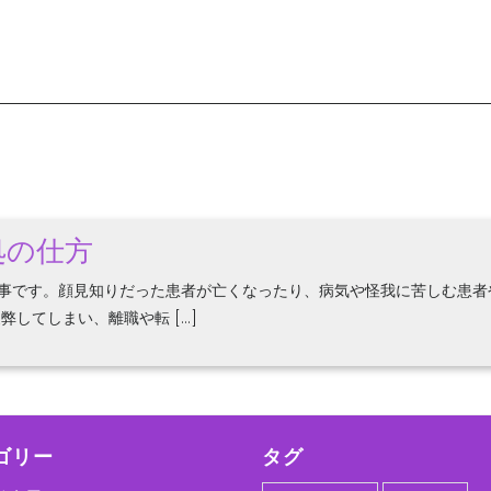
処の仕方
事です。顔見知りだった患者が亡くなったり、病気や怪我に苦しむ患者
してしまい、離職や転 […]
ゴリー
タグ